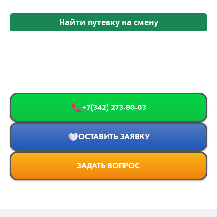
Найти путевку на смену
+7(342) 273-80-03
ОСТАВИТЬ ЗАЯВКУ
ЗАДАТЬ ВОПРОС