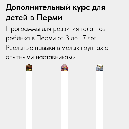
Дополнительный курс для
детей в Перми
Программы для развития талантов
ребёнка в Перми от 3 до 17 лет.
Реальные навыки в малых группах с
опытными наставниками
К
Т
Т
М
у
а
е
е
р
н
а
д
с
ц
т
и
ы
е
р
а
р
в
а
/