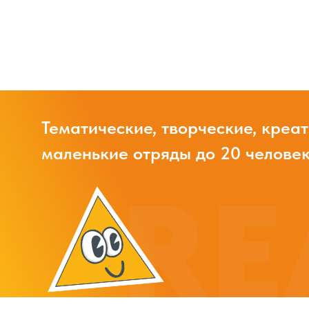
Тематические, творческие, креа
маленькие отряды до 20 человек
RE