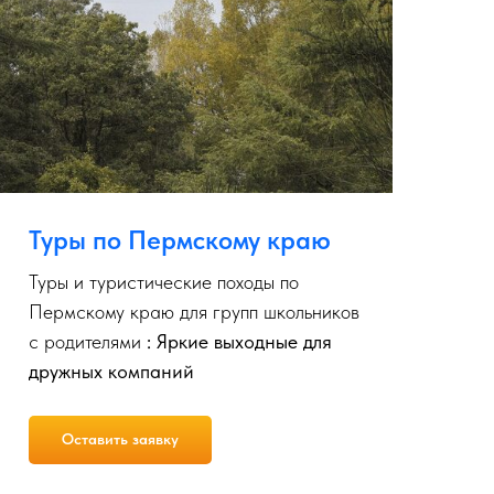
Туры по Пермскому краю
Т
Туры и туристические походы по
Ту
Пермскому краю для групп школьников
гр
с родителями
: Яркие выходные для
дн
дружных компаний
вы
Оставить заявку