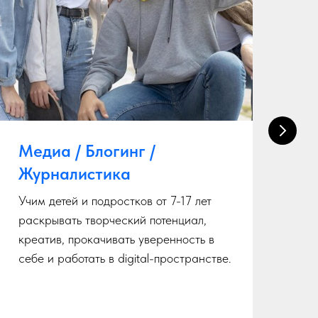
Медиа / Блогинг /
К
Журналистика
д
Учим детей и подростков от 7-17 лет
Пр
раскрывать творческий потенциал,
ху
креатив, прокачивать уверенность в
де
себе и работать в digital-пространстве.
ск
У 
на
дл