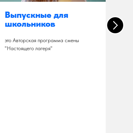
Выпускные для
Т
школьников
к
это Авторская программа смены
Тур
"Настоящего лагеря"
Пер
род
дру