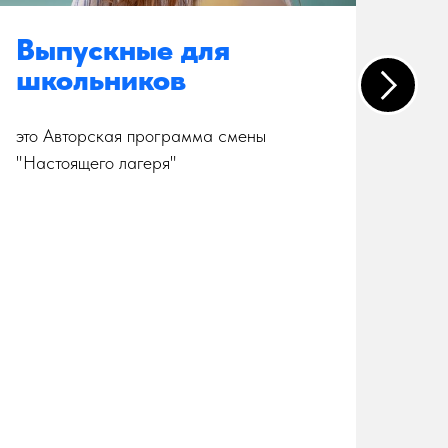
Выпускные для
Т
школьников
к
это Авторская программа смены
Тур
"Настоящего лагеря"
Пер
род
дру