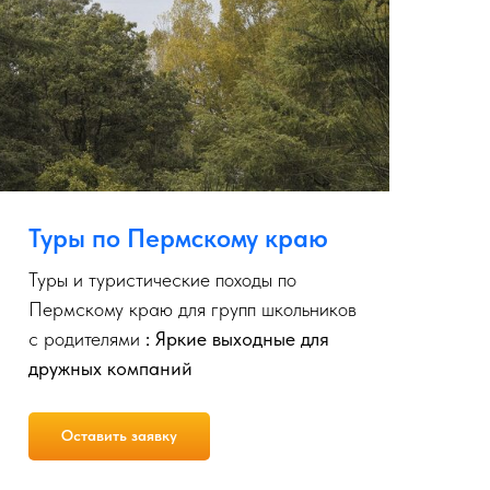
Туры по Пермскому краю
Т
Туры и туристические походы по
Ту
Пермскому краю для групп школьников
гр
с родителями
: Яркие выходные для
дн
дружных компаний
вы
Оставить заявку