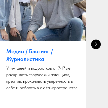
Медиа / Блогинг /
К
Журналистика
д
Учим детей и подростков от 7-17 лет
Пр
раскрывать творческий потенциал,
ху
креатив, прокачивать уверенность в
де
себе и работать в digital-пространстве.
ск
У 
на
дл